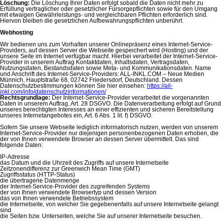
Löschung:
Die Löschung Ihrer Daten erfolgt sobald die Daten nicht mehr zu
Erfüllung vertraglicher oder gesetzlicher Fürsorgepflichten sowie für den Umgang
mit etwaigen Gewährleistungs- und vergleichbaren Pflichten erforderlich sind.
Hiervon bleiben die gesetzlichen Aufbewahrungspflichten unberührt.
Webhosting
Wir bedienen uns zum Vorhalten unserer Onlinepräsenz eines Internet-Service-
Providers, auf dessen Server die Webseite gespeichert wird (Hosting) und der
unsere Seite im Internet verfügbar macht. Hierbei verarbeitet der Internet-Service-
Provider in unserem Auftrag Kontaktdaten, Inhaltsdaten, Vertragsdaten,
Nutzungsdaten, Bestandsdaten sowie Meta- und Kommunikationsdaten. Name
und Anschrift des Internet-Service-Providers: ALL-INKL.COM – Neue Medien
Münnich, Hauptstraße 68, 02742 Friedersdorf, Deutschland. Dessen
Datenschutzbestimmungen können Sie hier einsehen:
https://all-
inkl.com/info/datenschutzinformationen/
Rechtsgrundlage:
Der Internet-Service-Provider verarbeitet die vorgenannten
Daten in unserem Auftrag, Art. 28 DSGVO. Die Datenverarbeitung erfolgt auf Grund
unseres berechtigten Interesses an einer effizienten und sicheren Bereitstellung
unseres Internetangebotes ein, Art. 6 Abs. 1 lit. f) DSGVO.
Sofern Sie unsere Webseite lediglich informatorisch nutzen, werden von unserem
Internet-Service-Provider nur diejenigen personenbezogenen Daten erhoben, die
der von Ihnen verwendete Browser an dessen Server übermittelt. Das sind
folgende Daten:
IP-Adresse
das Datum und die Uhrzeit des Zugriffs auf unsere Internetseite
Zeitzonendifferenz zur Greenwich Mean Time (GMT)
Zugriffsstatus (HTTP-Status)
die übertragene Datenmenge
der Internet-Service-Provider des zugreifenden Systems
der von Ihnen verwendete Browsertyp und dessen Version
das von Ihnen verwendete Betriebssystem
die Internetseite, von welcher Sie gegebenenfalls auf unsere Internetseite gelangt
sind
die Seiten bzw. Unterseiten, welche Sie auf unserer Internetseite besuchen.