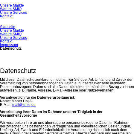
Navigation
Unsere Märkte
überspringen
Warum SMIQ
Unsere Services
Kontakt
Navigation
Startseite
überspringen
Unsere Märkte
Warum SMIQ
Unsere Services
Kontakt
Impressum
Datenschutz
Datenschutz
Mit dieser Datenschutzerklärung möchten wir Sie über Art, Umfang und Zweck der
Verarbeitung von personenbezogenen Daten auf unserer Webseite aufklären.
Personenbezogene Daten sind alle Daten, die einen persönlichen Bezug zu Ihnen
aufweisen, z. B. Name, Adresse, E-Mail-Adresse oder Nutzerverhalten.
Verantwortlich für die Datenverarbeitung ist:
Name: Maher Haj Ali
E-Mail:
mail@smiq.de
Verarbeitung Ihrer Daten im Rahmen unserer Tätigkeit in der
Gesundheitsvorsorge
Wir verarbeiten Ihre an uns übertragene personenbezogene Daten im Rahmen
der zwischen uns bestehenden vertraglichen und vorvertraglichen Beziehungen.
Umfang, Art, Zweck und Erforderlichkeit der Verarbeitung richtet sich nach dem
jeweils zugrundeliegenden Vertragsverhältnis. Hierzu speichern und verarbeiten