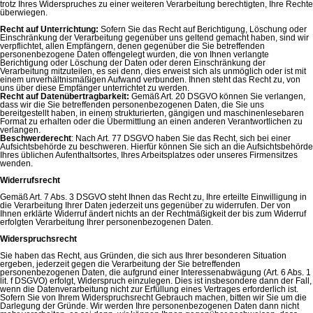
trotz Ihres Widerspruches zu einer weiteren Verarbeitung berechtigten, Ihre Rechte
überwiegen.
Recht auf Unterrichtung:
Sofern Sie das Recht auf Berichtigung, Löschung oder
Einschränkung der Verarbeitung gegenüber uns geltend gemacht haben, sind wir
verpflichtet, allen Empfängern, denen gegenüber die Sie betreffenden
personenbezogene Daten offengelegt wurden, die von Ihnen verlangte
Berichtigung oder Löschung der Daten oder deren Einschränkung der
Verarbeitung mitzuteilen, es sei denn, dies erweist sich als unmöglich oder ist mit
einem unverhältnismäßigen Aufwand verbunden. Ihnen steht das Recht zu, von
uns über diese Empfänger unterrichtet zu werden.
Recht auf Datenübertragbarkeit:
Gemäß Art. 20 DSGVO können Sie verlangen,
dass wir die Sie betreffenden personenbezogenen Daten, die Sie uns
bereitgestellt haben, in einem strukturierten, gängigen und maschinenlesebaren
Format zu erhalten oder die Übermittlung an einen anderen Verantwortlichen zu
verlangen.
Beschwerderecht
: Nach Art. 77 DSGVO haben Sie das Recht, sich bei einer
Aufsichtsbehörde zu beschweren. Hierfür können Sie sich an die Aufsichtsbehörde
Ihres üblichen Aufenthaltsortes, Ihres Arbeitsplatzes oder unseres Firmensitzes
wenden.
Widerrufsrecht
Gemäß Art. 7 Abs. 3 DSGVO steht Ihnen das Recht zu, Ihre erteilte Einwilligung in
die Verarbeitung Ihrer Daten jederzeit uns gegenüber zu widerrufen. Der von
Ihnen erklärte Widerruf ändert nichts an der Rechtmäßigkeit der bis zum Widerruf
erfolgten Verarbeitung Ihrer personenbezogenen Daten.
Widerspruchsrecht
Sie haben das Recht, aus Gründen, die sich aus Ihrer besonderen Situation
ergeben, jederzeit gegen die Verarbeitung der Sie betreffenden
personenbezogenen Daten, die aufgrund einer Interessenabwägung (Art. 6 Abs. 1
lit. f DSGVO) erfolgt, Widerspruch einzulegen. Dies ist insbesondere dann der Fall,
wenn die Datenverarbeitung nicht zur Erfüllung eines Vertrages erforderlich ist.
Sofern Sie von Ihrem Widerspruchsrecht Gebrauch machen, bitten wir Sie um die
Darlegung der Gründe. Wir werden Ihre personenbezogenen Daten dann nicht