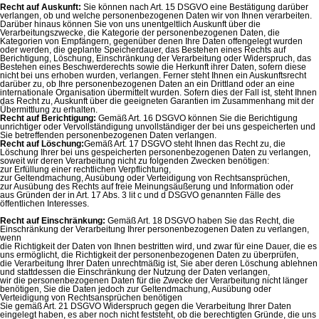
Recht auf Auskunft:
Sie können nach Art. 15 DSGVO eine Bestätigung darüber
verlangen, ob und welche personenbezogenen Daten wir von Ihnen verarbeiten.
Darüber hinaus können Sie von uns unentgeltlich Auskunft über die
Verarbeitungszwecke, die Kategorie der personenbezogenen Daten, die
Kategorien von Empfängern, gegenüber denen Ihre Daten offengelegt wurden
oder werden, die geplante Speicherdauer, das Bestehen eines Rechts auf
Berichtigung, Löschung, Einschränkung der Verarbeitung oder Widerspruch, das
Bestehen eines Beschwerderechts sowie die Herkunft ihrer Daten, sofern diese
nicht bei uns erhoben wurden, verlangen. Ferner steht Ihnen ein Auskunftsrecht
darüber zu, ob Ihre personenbezogenen Daten an ein Drittland oder an eine
internationale Organisation übermittelt wurden. Sofern dies der Fall ist, steht Ihnen
das Recht zu, Auskunft über die geeigneten Garantien im Zusammenhang mit der
Übermittlung zu erhalten.
Recht auf Berichtigung:
Gemäß Art. 16 DSGVO können Sie die Berichtigung
unrichtiger oder Vervollständigung unvollständiger der bei uns gespeicherten und
Sie betreffenden personenbezogenen Daten verlangen.
Recht auf Löschung:
Gemäß Art. 17 DSGVO steht Ihnen das Recht zu, die
Löschung Ihrer bei uns gespeicherten personenbezogenen Daten zu verlangen,
soweit wir deren Verarbeitung nicht zu folgenden Zwecken benötigen:
zur Erfüllung einer rechtlichen Verpflichtung,
zur Geltendmachung, Ausübung oder Verteidigung von Rechtsansprüchen,
zur Ausübung des Rechts auf freie Meinungsäußerung und Information oder
aus Gründen der in Art. 17 Abs. 3 lit c und d DSGVO genannten Fälle des
öffentlichen Interesses.
Recht auf Einschränkung:
Gemäß Art. 18 DSGVO haben Sie das Recht, die
Einschränkung der Verarbeitung Ihrer personenbezogenen Daten zu verlangen,
wenn
die Richtigkeit der Daten von Ihnen bestritten wird, und zwar für eine Dauer, die es
uns ermöglicht, die Richtigkeit der personenbezogenen Daten zu überprüfen,
die Verarbeitung Ihrer Daten unrechtmäßig ist, Sie aber deren Löschung ablehnen
und stattdessen die Einschränkung der Nutzung der Daten verlangen,
wir die personenbezogenen Daten für die Zwecke der Verarbeitung nicht länger
benötigen, Sie die Daten jedoch zur Geltendmachung, Ausübung oder
Verteidigung von Rechtsansprüchen benötigen
Sie gemäß Art. 21 DSGVO Widerspruch gegen die Verarbeitung Ihrer Daten
eingelegt haben, es aber noch nicht feststeht, ob die berechtigten Gründe, die uns